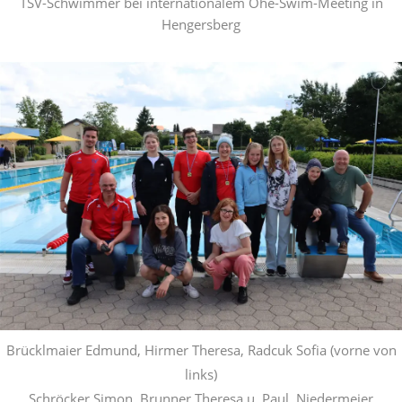
TSV-Schwimmer bei internationalem Ohe-Swim-Meeting in
Hengersberg
Brücklmaier Edmund, Hirmer Theresa, Radcuk Sofia (vorne von
links)
Schröcker Simon, Brunner Theresa u. Paul, Niedermeier