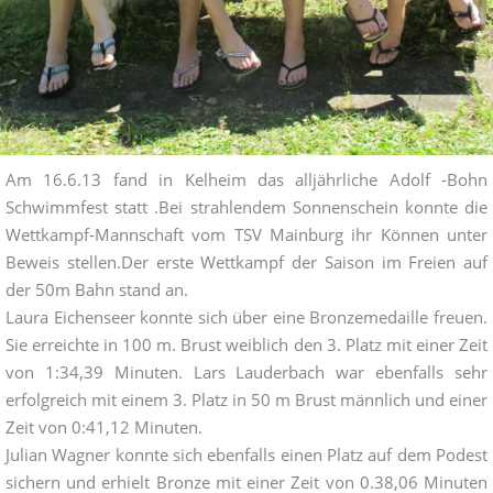
Am 16.6.13 fand in Kelheim das alljährliche Adolf -Bohn
Schwimmfest statt .Bei strahlendem Sonnenschein konnte die
Wettkampf-Mannschaft vom TSV Mainburg ihr Können unter
Beweis stellen.Der erste Wettkampf der Saison im Freien auf
der 50m Bahn stand an.
Laura Eichenseer konnte sich über eine Bronzemedaille freuen.
Sie erreichte in 100 m. Brust weiblich den 3. Platz mit einer Zeit
von 1:34,39 Minuten. Lars Lauderbach war ebenfalls sehr
erfolgreich mit einem 3. Platz in 50 m Brust männlich und einer
Zeit von 0:41,12 Minuten.
Julian Wagner konnte sich ebenfalls einen Platz auf dem Podest
sichern und erhielt Bronze mit einer Zeit von 0.38,06 Minuten