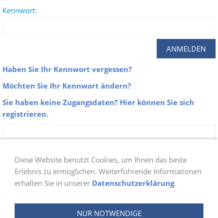
Kennwort:
Haben Sie Ihr Kennwort vergessen?
Möchten Sie Ihr Kennwort ändern?
Sie haben keine Zugangsdaten? Hier können Sie sich
registrieren.
Zu unseren Galerien erhalten nur Aktive
Mitglieder der Abteilung Schwimmen Zugang.
Diese Website benutzt Cookies, um Ihnen das beste
Sobald du dich bei uns angemeldet hast, prüfen
Erlebnis zu ermöglichen. Weiterführende Informationen
erhalten Sie in unserer
Datenschutzerklärung
.
wir ob du berechtigt bist und schalten danach
deinen Login frei. Die Freischaltung wird ein bis
NUR NOTWENDIGE
zwei Tage in Anspruch nehmen.