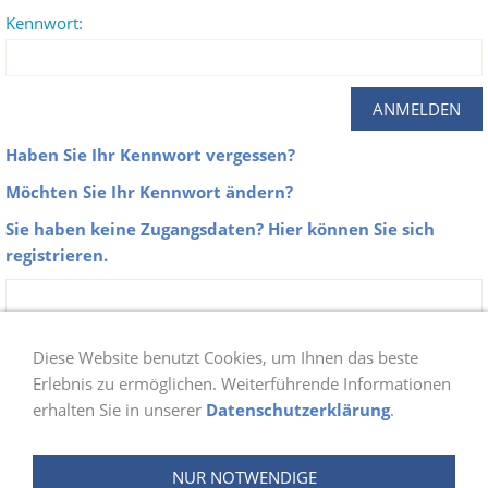
Kennwort:
Haben Sie Ihr Kennwort vergessen?
Möchten Sie Ihr Kennwort ändern?
Sie haben keine Zugangsdaten? Hier können Sie sich
registrieren.
Zu unseren Galerien erhalten nur Aktive
Mitglieder der Abteilung Schwimmen Zugang.
Diese Website benutzt Cookies, um Ihnen das beste
Sobald du dich bei uns angemeldet hast, prüfen
Erlebnis zu ermöglichen. Weiterführende Informationen
erhalten Sie in unserer
Datenschutzerklärung
.
wir ob du berechtigt bist und schalten danach
deinen Login frei. Die Freischaltung wird ein bis
NUR NOTWENDIGE
zwei Tage in Anspruch nehmen.