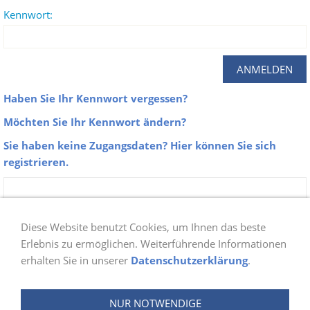
Kennwort:
Haben Sie Ihr Kennwort vergessen?
Möchten Sie Ihr Kennwort ändern?
Sie haben keine Zugangsdaten? Hier können Sie sich
registrieren.
Zu unseren Galerien erhalten nur Aktive
Mitglieder der Abteilung Schwimmen Zugang.
Diese Website benutzt Cookies, um Ihnen das beste
Sobald du dich bei uns angemeldet hast, prüfen
Erlebnis zu ermöglichen. Weiterführende Informationen
erhalten Sie in unserer
Datenschutzerklärung
.
wir ob du berechtigt bist und schalten danach
deinen Login frei. Die Freischaltung wird ein bis
NUR NOTWENDIGE
zwei Tage in Anspruch nehmen.