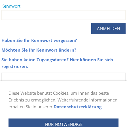
Kennwort:
Haben Sie Ihr Kennwort vergessen?
Möchten Sie Ihr Kennwort ändern?
Sie haben keine Zugangsdaten? Hier können Sie sich
registrieren.
Zu unseren Galerien erhalten nur Aktive
Mitglieder der Abteilung Schwimmen Zugang.
Diese Website benutzt Cookies, um Ihnen das beste
Sobald du dich bei uns angemeldet hast, prüfen
Erlebnis zu ermöglichen. Weiterführende Informationen
erhalten Sie in unserer
Datenschutzerklärung
.
wir ob du berechtigt bist und schalten danach
deinen Login frei. Die Freischaltung wird ein bis
NUR NOTWENDIGE
zwei Tage in Anspruch nehmen.